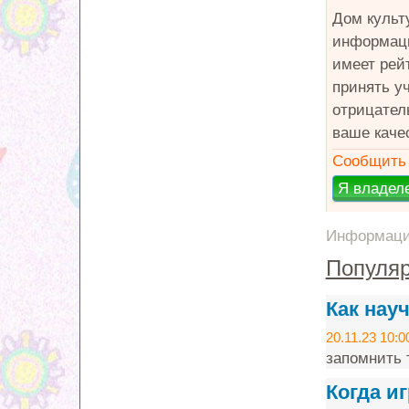
Дом культ
информаци
имеет рей
принять у
отрицател
ваше каче
Сообщить 
Информация
Популяр
Как нау
20.11.23 10:0
запомнить т
Когда и