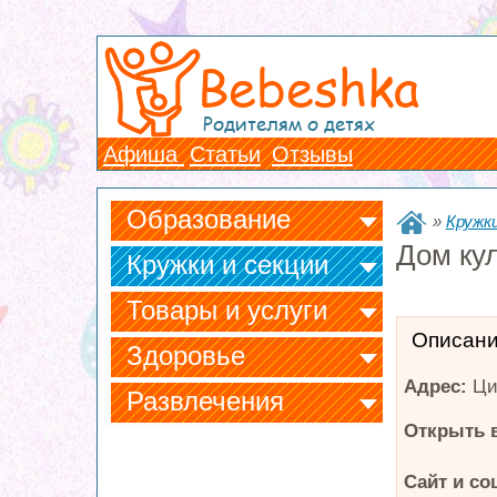
Bebeshka
Родителям о детях
Афиша
Статьи
Отзывы
Образование
»
Кружки
Дом ку
Кружки и секции
Товары и услуги
Описан
Здоровье
Адрес:
Ци
Развлечения
Открыть в
Сайт и со