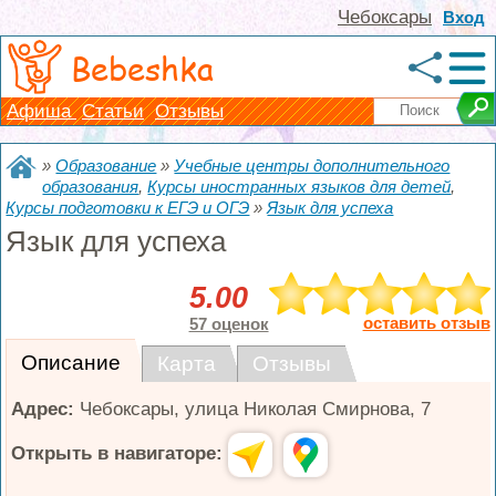
Чебоксары
Вход
Bebeshka
Афиша
Статьи
Отзывы
»
Образование
»
Учебные центры дополнительного
образования
,
Курсы иностранных языков для детей
,
Курсы подготовки к ЕГЭ и ОГЭ
»
Язык для успеха
Язык для успеха
5.00
оставить отзыв
57 оценок
Описание
Карта
Отзывы
Адрес:
Чебоксары
,
улица Николая Смирнова, 7
Открыть в навигаторе: