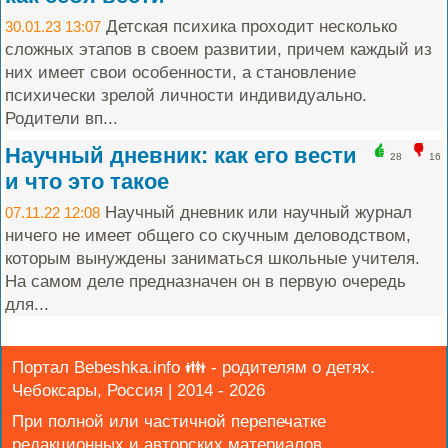
Детская психика проходит несколько
30.01.23 13:07
сложных этапов в своем развитии, причем каждый из
них имеет свои особенности, а становление
психически зрелой личности индивидуально.
Родители вп...
Научный дневник: как его вести
28
16
и что это такое
Научный дневник или научный журнал
07.11.22 12:08
ничего не имеет общего со скучным деловодством,
которым вынуждены заниматься школьные учителя.
На самом деле предназначен он в первую очередь
для...
Портал Bebeshka.info 👪 - родителям о детях.
Чебоксары, Россия | 2014 - 2026
При полной или частичной перепечатке
редакционных и авторских материалов