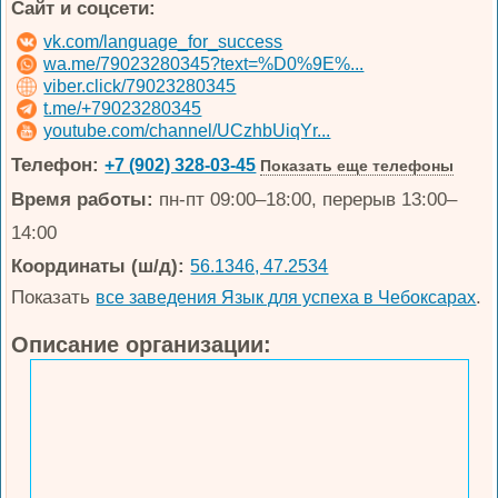
Сайт и соцсети:
vk.com/language_for_success
wa.me/79023280345?text=%D0%9E%...
viber.click/79023280345
t.me/+79023280345
youtube.com/channel/UCzhbUiqYr...
Телефон:
+7 (902) 328-03-45
Показать еще телефоны
Время работы:
пн-пт 09:00–18:00, перерыв 13:00–
14:00
Координаты (ш/д):
56.1346, 47.2534
Показать
.
все заведения Язык для успеха в Чебоксарах
Описание организации: