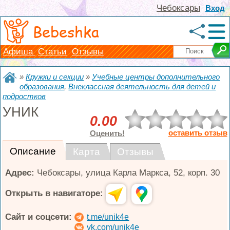
Чебоксары
Вход
Bebeshka
Афиша
Статьи
Отзывы
»
Кружки и секции
»
Учебные центры дополнительного
образования
,
Внеклассная деятельность для детей и
подростков
УНИК
0.00
оставить отзыв
Оценить!
Описание
Карта
Отзывы
Адрес:
Чебоксары
,
улица Карла Маркса, 52, корп. 30
Открыть в навигаторе:
Сайт и соцсети:
t.me/unik4e
vk.com/unik4e