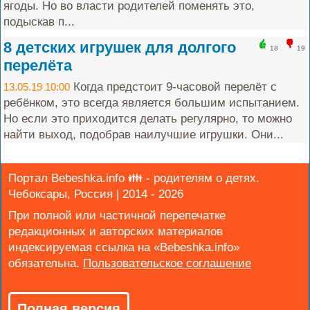
ягоды. Но во власти родителей поменять это,
подыскав п...
8 детских игрушек для долгого
18
19
перелёта
Когда предстоит 9-часовой перелёт с
13.05.19 10:00
ребёнком, это всегда является большим испытанием.
Но если это приходится делать регулярно, то можно
найти выход, подобрав наилучшие игрушки. Они...
Портал Bebeshka.info 👪 - родителям о детях.
Чебоксары, Россия | 2014 - 2026
При полной или частичной перепечатке
редакционных и авторских материалов
индексируемая ссылка на «Bebeshka.info»
обязательна.
Полная версия