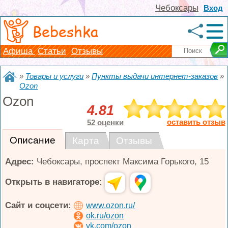
Чебоксары
Вход
Bebeshka
Афиша
Статьи
Отзывы
»
Товары и услуги
»
Пункты выдачи интернет-заказов
»
Ozon
Ozon
4.81
оставить отзыв
52 оценки
Описание
Карта
Отзывы
Адрес:
Чебоксары
,
проспект Максима Горького, 15
Открыть в навигаторе:
Сайт и соцсети:
www.ozon.ru/
ok.ru/ozon
vk.com/ozon