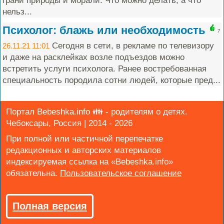
грани природы и морали. Что можно делать, а что
нельз...
Психолог: блажь или необходимость
7
Сегодня в сети, в рекламе по телевизору
26.11.21 11:01
и даже на расклейках возле подъездов можно
встретить услуги психолога. Ранее востребованная
специальность породила сотни людей, которые пред...
Портал Bebeshka.info 👪 - родителям о детях.
Чебоксары, Россия | 2014 - 2026
При полной или частичной перепечатке
редакционных и авторских материалов
индексируемая ссылка на «Bebeshka.info»
обязательна.
Полная версия