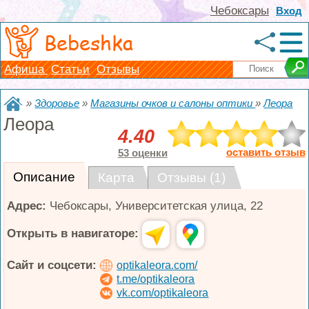
Чебоксары
Вход
Bebeshka
Афиша
Статьи
Отзывы
»
Здоровье
»
Магазины очков и салоны оптики
»
Леора
Леора
4.40
оставить отзыв
53 оценки
Описание
Карта
Отзывы (1)
Адрес:
Чебоксары
,
Университетская улица, 22
Открыть в навигаторе:
Сайт и соцсети:
optikaleora.com/
t.me/optikaleora
vk.com/optikaleora