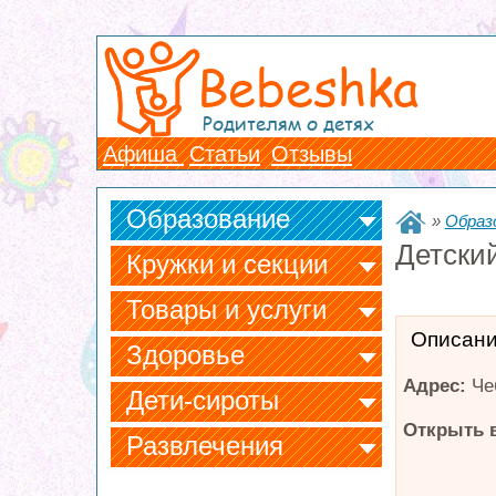
Bebeshka
Родителям о детях
Афиша
Статьи
Отзывы
Образование
»
Образ
Детски
Кружки и секции
Товары и услуги
Описан
Здоровье
Адрес:
Че
Дети-сироты
Открыть в
Развлечения