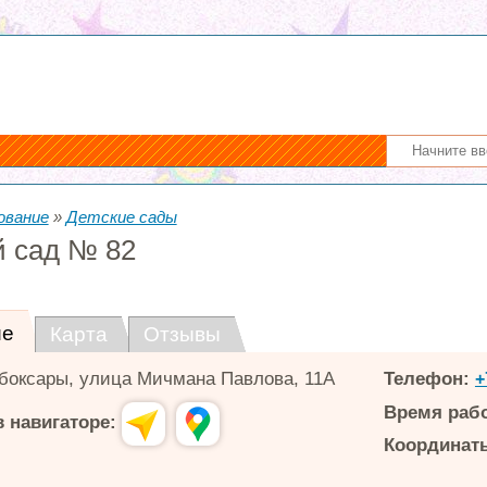
ование
»
Детские сады
й сад № 82
ие
Карта
Отзывы
боксары
,
улица Мичмана Павлова, 11А
Телефон:
+
Время раб
 навигаторе:
Координаты