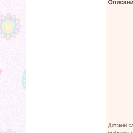
Описани
Детский с
информаци