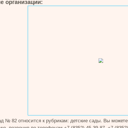
е организации:
ад № 82 относится к рубрикам: детские сады. Вы может
ю, позвонив по телефонам +7 (8352) 45-39-87, +7 (8352