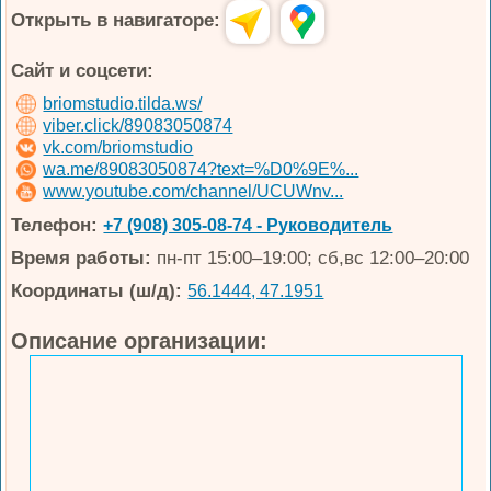
Открыть в навигаторе:
Сайт и соцсети:
briomstudio.tilda.ws/
viber.click/89083050874
vk.com/briomstudio
wa.me/89083050874?text=%D0%9E%...
www.youtube.com/channel/UCUWnv...
Телефон:
+7 (908) 305-08-74 - Руководитель
Время работы:
пн-пт 15:00–19:00; сб,вс 12:00–20:00
Координаты (ш/д):
56.1444, 47.1951
Описание организации: