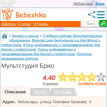
Чебоксары
Вход
Bebeshka
Афиша
Статьи
Отзывы
»
Кружки и секции
»
Учебные центры дополнительного
образования
,
Внеклассная деятельность для детей и
подростков
,
Курсы информатики и программирования для
детей и подростков
,
Курсы информатики и
программирования для детей и подростков
,
Детские
развивающие центры
Мультстудия Брио
4.40
оставить отзыв
5 оценок
Описание
Карта
Отзывы
Адрес:
Чебоксары
,
улица Тимофея Кривова, 4